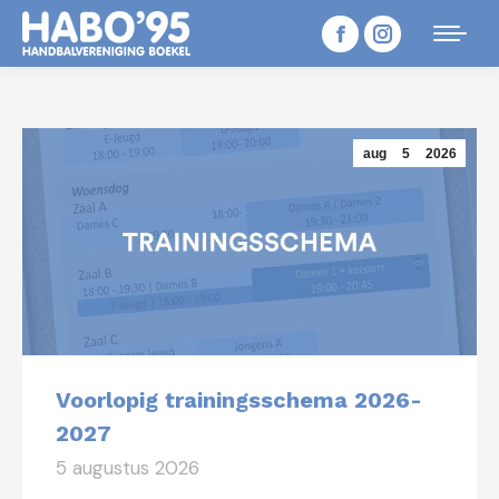
Facebook
Instagram
page
page
opens
opens
aug
5
2026
in
in
new
new
window
window
Voorlopig trainingsschema 2026-
2027
5 augustus 2026